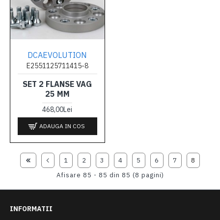
DCAEVOLUTION
E2551125711415-8
SET 2 FLANSE VAG
25 MM
468,00Lei
ADAUGA IN COS
1
2
3
4
5
6
7
8
Afisare 85 - 85 din 85 (8 pagini)
INFORMATII