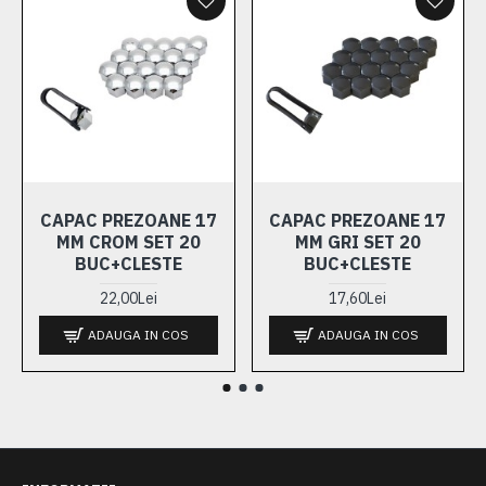
folosim un distantier de 15mm ajungem teoretic la un et
de 35mm. 3. Estetic O data ce sunt montate
distantierele, masina va obtine un look mai “agresiv”.
Daca se opteaza pentru un fitment corect, masina va
arata mult mai bine.
CAPAC PREZOANE 17
CAPAC PREZOANE 17
MM CROM SET 20
MM GRI SET 20
BUC+CLESTE
BUC+CLESTE
22,00Lei
17,60Lei
ADAUGA IN COS
ADAUGA IN COS