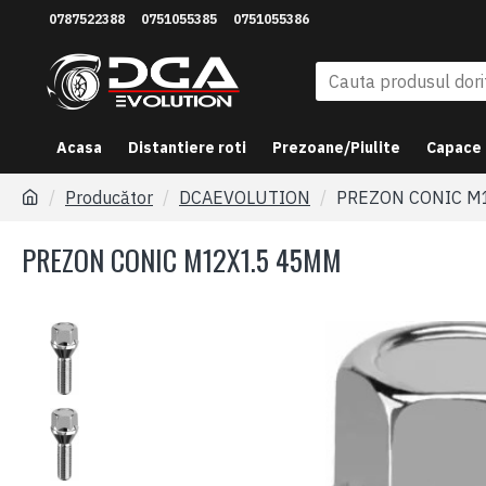
0787522388
0751055385
0751055386
Acasa
Distantiere roti
Prezoane/Piulite
Capace
Producător
DCAEVOLUTION
PREZON CONIC M
PREZON CONIC M12X1.5 45MM