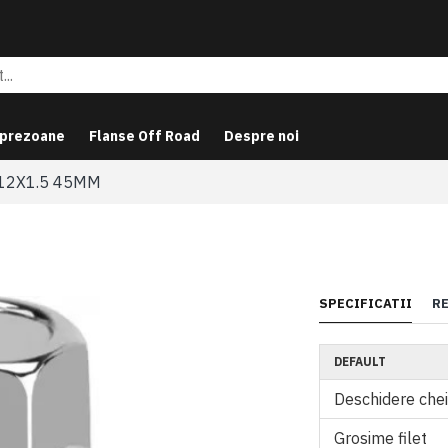
 prezoane
Flanse Off Road
Despre noi
12X1.5 45MM
SPECIFICATII
R
DEFAULT
Deschidere che
Grosime filet