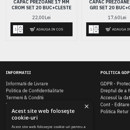
CAPAC PREZOANE 17 MM
CAPAC PREZOANE
CROM SET 20 BUC+CLESTE
GRI SET 20 BUC+
22,00Lei
17,60Lei
ADAUGA IN COS
ADAUGA I
INFORMATII
POLITICA GDP
Informatii de Livrare
GDPR - Protec
Politica de Confidentialitate
Dreptul de a fi
Termeni & Conditii
Accesul la da
SOL
Cont - Editar
×
Acest site web folosește
ANPC
Politica Retur
cookie-uri
Acest site web folosește cookie-uri pentru a