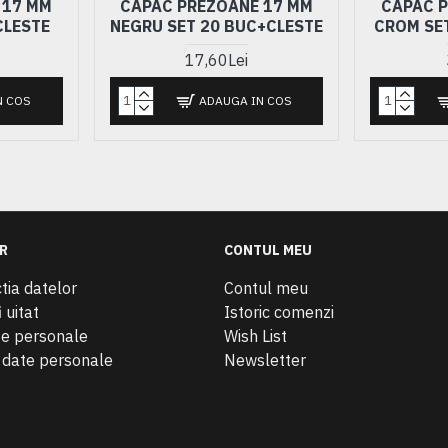
 17 MM
CAPAC PREZOANE 17 MM
CAPAC 
CLESTE
NEGRU SET 20 BUC+CLESTE
CROM SE
17,60Lei
N COS
ADAUGA IN COS
R
CONTUL MEU
tia datelor
Contul meu
 uitat
Istoric comenzi
te personale
Wish List
e date personale
Newsletter