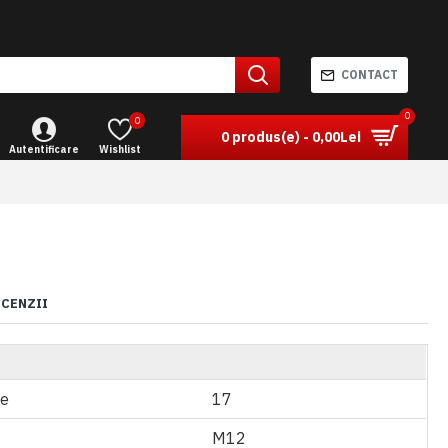
CONTACT
0
0
0 produs(e) - 0,00Lei
Autentificare
Wishlist
ECENZII
ie
17
M12