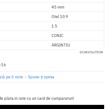
45 mm
Otel 10.9
1.5
CONIC
ARGINTIU
DCAEVOLUTION
-16
tă pe 0 note.
-
Spune-ţi opinia
i
 de plata in rate cu un card de cumparaturi!